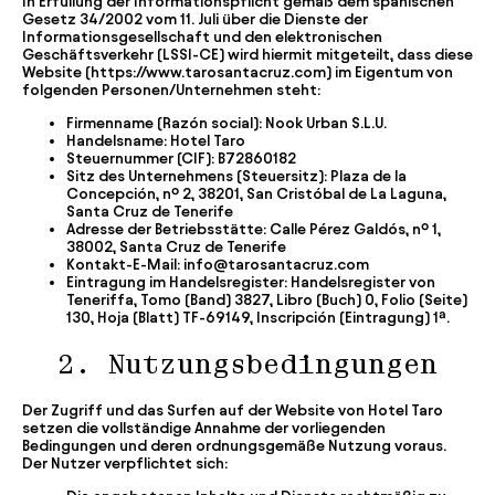
In Erfüllung der Informationspflicht gemäß dem spanischen
Gesetz 34/2002 vom 11. Juli über die Dienste der
Informationsgesellschaft und den elektronischen
Geschäftsverkehr (LSSI-CE) wird hiermit mitgeteilt, dass diese
Website (https://www.tarosantacruz.com) im Eigentum von
folgenden Personen/Unternehmen steht:
Firmenname (Razón social):
Nook Urban S.L.U.
Handelsname:
Hotel Taro
Steuernummer (CIF):
B72860182
Sitz des Unternehmens (Steuersitz):
Plaza de la
Concepción, nº 2, 38201, San Cristóbal de La Laguna,
Santa Cruz de Tenerife
Adresse der Betriebsstätte:
Calle Pérez Galdós, nº 1,
38002, Santa Cruz de Tenerife
Kontakt-E-Mail:
info@tarosantacruz.com
Eintragung im Handelsregister:
Handelsregister von
Teneriffa, Tomo (Band) 3827, Libro (Buch) 0, Folio (Seite)
130, Hoja (Blatt) TF-69149, Inscripción (Eintragung) 1ª.
2. Nutzungsbedingungen
Der Zugriff und das Surfen auf der Website von Hotel Taro
setzen die vollständige Annahme der vorliegenden
Bedingungen und deren ordnungsgemäße Nutzung voraus.
Der Nutzer verpflichtet sich: