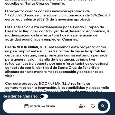
estrellas en Santa Cruz de Tenerife
.
El proyecto cuenta con una
inversión aprobada de
1.728.837,00 euros
y una
subvención concedida de 674.246,43
euros
, equivalente al
39 % de la inversión aprobada
.
Esta actuación está cofinanciada por el
Fondo Europeo de
Desarrollo Regional
, contribuyendo al desarrollo económico, la
modernización de la oferta turística y la generación de
actividad económica y empleo en Canarias.
Desde NOOK URBAN, S.L.U. entendemos este proyecto como
un paso importante en nuestra forma de hacer hospitalidad:
cercana al destino, comprometida con su entorno y pensada
para generar valor más allá de la estancia. La iniciativa
refuerza nuestra apuesta por una oferta turística de calidad,
conectada con la identidad de Santa Cruz de Tenerife y
alineada con una manera más responsable y consciente de
viajar.
Con este proyecto, NOOK URBAN, S.L.U. reafirma su
compromiso con la innovación, la sostenibilidad y el desarrollo
del sector turístico en Canarias, impulsando espacios que
Residente Canario
contribuyen al bienestar de quienes nos visitan y de la
comunidad que nos acoge.
Entrada — Salida
2