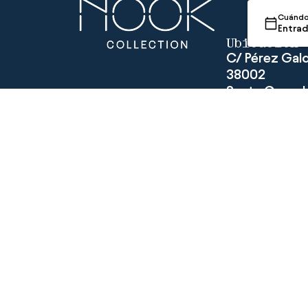
Cuánd
Entrad
Ubicación
C/ Pérez Gald
38002
Santa Cruz d