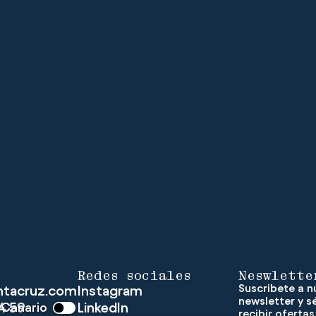
Redes sociales
Neswlette
Suscribete a n
ntacruz.com
Instagram
newsletter y s
4 59
LinkedIn
 Canario
recibir ofertas