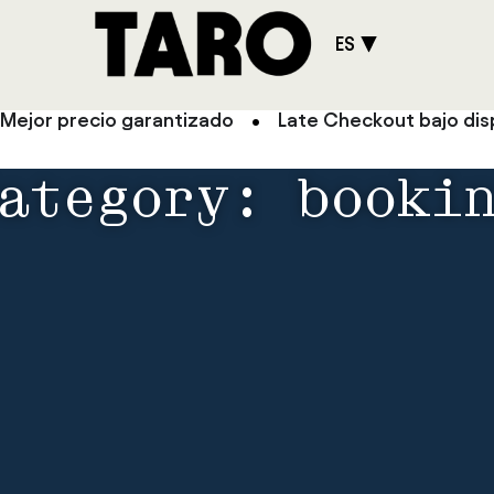
ES
Mejor precio garantizado
Late Checkout bajo dis
ategory: booki