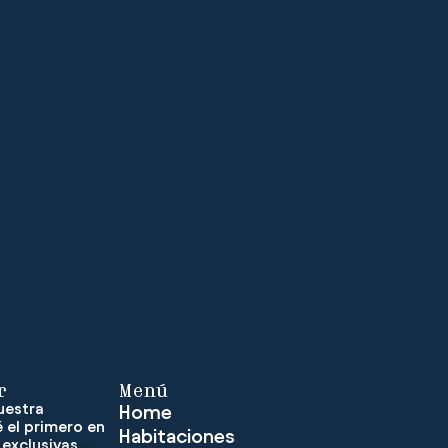
r
Menú
uestra
Home
é el primero en
Habitaciones
 exclusivas,