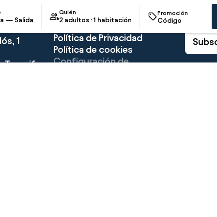
Facebook
novedades del 
o
Quién
Promoción
Más información
recomendacion
a — Salida
2 adultos · 1 habitación
próxima escap
Aviso legal
Política de Privacidad
ós, 1
Subsc
Política de cookies
Configuración de
e Tenerife
cookies
Condiciones de reserva
Mi reserva