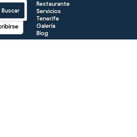
Restaurante
hotel y
Buscar
es para tu
Servicios
ada.
Tenerife
Galería
ribirse
Blog